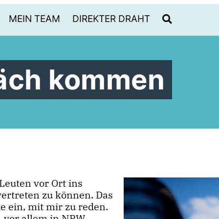
MEIN TEAM
DIREKTER DRAHT
räch kommen
 Leuten vor Ort ins
ertreten zu können. Das
e ein, mit mir zu reden.
k, vor allem in NRW,