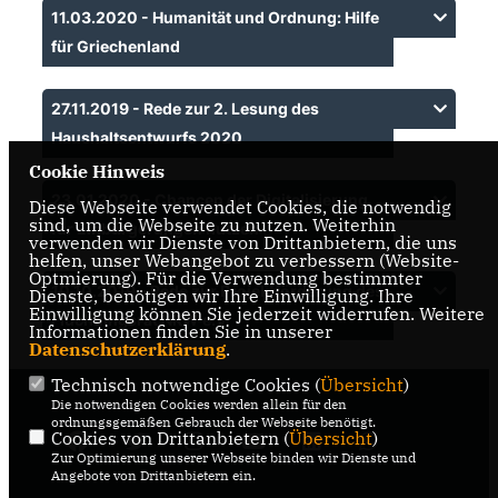
11.03.2020 - Humanität und Ordnung: Hilfe
für Griechenland
27.11.2019 - Rede zur 2. Lesung des
Haushaltsentwurfs 2020
Cookie Hinweis
23.01.2020 - Chancen der Digitalisierung
Diese Webseite verwendet Cookies, die notwendig
sind, um die Webseite zu nutzen. Weiterhin
für Einbürgerungen nutzen
verwenden wir Dienste von Drittanbietern, die uns
helfen, unser Webangebot zu verbessern (Website-
Optmierung). Für die Verwendung bestimmter
10.10.2019 - Rede zur Projektförderung des
Dienste, benötigen wir Ihre Einwilligung. Ihre
Einwilligung können Sie jederzeit widerrufen. Weitere
Flüchtlingsrat NRW e.V.
Informationen finden Sie in unserer
Datenschutzerklärung
.
Technisch notwendige Cookies (
Übersicht
)
Die notwendigen Cookies werden allein für den
ordnungsgemäßen Gebrauch der Webseite benötigt.
Cookies von Drittanbietern (
Übersicht
)
Zur Optimierung unserer Webseite binden wir Dienste und
Angebote von Drittanbietern ein.