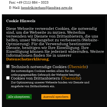
Fax: +49 (211) 884 – 3323
E-Mail:
hendrik.terhan@landtag.nrw.de
Cookie Hinweis
Diese Webseite verwendet Cookies, die notwendig
sind, um die Webseite zu nutzen. Weiterhin
verwenden wir Dienste von Drittanbietern, die uns
helfen, unser Webangebot zu verbessern (Website-
Optmierung). Für die Verwendung bestimmter
Dienste, benötigen wir Ihre Einwilligung. Ihre
IMPRESSUM
DATENSCHUTZ
KONTAKT
Einwilligung können Sie jederzeit widerrufen. Weitere
Informationen finden Sie in unserer
@2026 Heike Wermer
Realisation: Sharkness Media
Datenschutzerklärung
.
Alle Rechte vorbehalten.
GmbH & Co. KG
Technisch notwendige Cookies (
Übersicht
)
Die notwendigen Cookies werden allein für den
ordnungsgemäßen Gebrauch der Webseite benötigt.
Cookies von Drittanbietern (
Übersicht
)
Zur Optimierung unserer Webseite binden wir Dienste und
Angebote von Drittanbietern ein.
Alle akzeptieren
Auswahl speichern