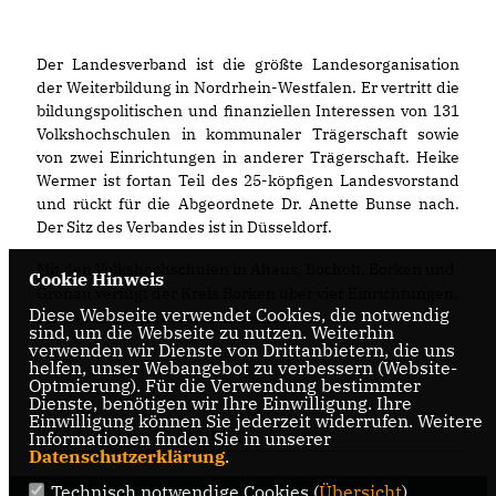
Der Landesverband ist die größte Landesorganisation
der Weiterbildung in Nordrhein-Westfalen. Er vertritt die
bildungspolitischen und finanziellen Interessen von 131
Volkshochschulen in kommunaler Trägerschaft sowie
von zwei Einrichtungen in anderer Trägerschaft. Heike
Wermer ist fortan Teil des 25-köpfigen Landesvorstand
und rückt für die Abgeordnete Dr. Anette Bunse nach.
Der Sitz des Verbandes ist in Düsseldorf.
Mit den Volkshochschulen in Ahaus, Bocholt, Borken und
Cookie Hinweis
Gronau verfügt der Kreis Borken über vier Einrichtungen,
Diese Webseite verwendet Cookies, die notwendig
die Teil des Landesverbands sind.
sind, um die Webseite zu nutzen. Weiterhin
verwenden wir Dienste von Drittanbietern, die uns
helfen, unser Webangebot zu verbessern (Website-
Optmierung). Für die Verwendung bestimmter
Dienste, benötigen wir Ihre Einwilligung. Ihre
Einwilligung können Sie jederzeit widerrufen. Weitere
25.11.2021, 15:36 Uhr
Informationen finden Sie in unserer
Datenschutzerklärung
.
Technisch notwendige Cookies (
Übersicht
)