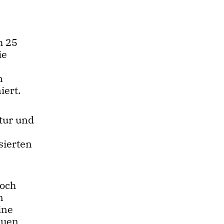
h 25
ie
n
iert.
tur und
sierten
doch
n
ine
euen