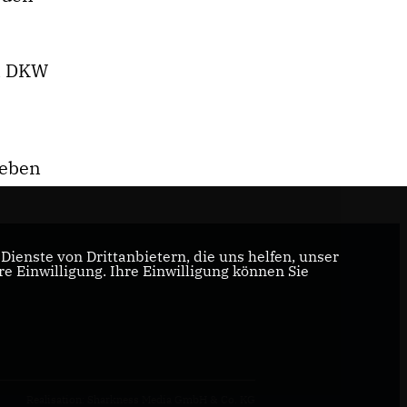
en DKW
leben
ienste von Drittanbietern, die uns helfen, unser
 Einwilligung. Ihre Einwilligung können Sie
Realisation: Sharkness Media GmbH & Co. KG