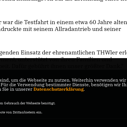
 war die Testfahrt in einem etwa 60 Jahre alt
ndruckte mit seinem Allradantrieb und seiner
agenden Einsatz der ehrenamtlichen THWler er
ement, unterstützt von ihren Familien und
beit. Dafür gebührt ihnen unser größter Dank."
ind, um die Webseite zu nutzen. Weiterhin verwenden wir D
ür die Verwendung bestimmter Dienste, benötigen wir Ihre
n Sie in unserer
Datenschutzerklärung
.
n Gebrauch der Webseite benötigt.
te von Drittanbietern ein.