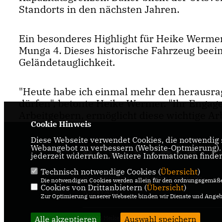
Standorts in den nächsten Jahren.
Ein besonderes Highlight für Heike Wermer
Munga 4. Dieses historische Fahrzeug beei
Geländetauglichkeit.
"Heute habe ich einmal mehr den herausr
dürfen", betonte Heike Wermer. "Ihr Engag
Arbeitgebern, ermöglicht diese wichtige Ar
Cookie Hinweis
Diese Webseite verwendet Cookies, die notwendig s
Webangebot zu verbessern (Website-Optmierung). F
jederzeit widerrufen. Weitere Informationen finde
Technisch notwendige Cookies (
Übersicht
)
IMPRESSUM
DATENSCHUTZ
Die notwendigen Cookies werden allein für den ordnungsgemäße
Cookies von Drittanbietern (
Übersicht
)
KONTAKT
Zur Optimierung unserer Webseite binden wir Dienste und Angebo
Alle akzeptieren
@2026 Heike Wermer
Auswahl speichern