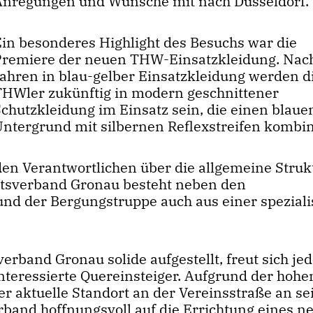
Anregungen und Wünsche mit nach Düsseldorf.
Ein besonderes Highlight des Besuchs war die
Premiere der neuen THW-Einsatzkleidung. Nac
Jahren in blau-gelber Einsatzkleidung werden d
THWler zukünftig in modern geschnittener
Schutzkleidung im Einsatz sein, die einen blaue
Untergrund mit silbernen Reflexstreifen kombin
en Verantwortlichen über die allgemeine Struk
rtsverband Gronau besteht neben den
d der Bergungstruppe auch aus einer speziali
verband Gronau solide aufgestellt, freut sich je
teressierte Quereinsteiger. Aufgrund der hohe
r aktuelle Standort an der Vereinsstraße an se
rband hoffnungsvoll auf die Errichtung eines n