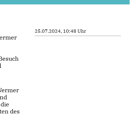
25.07.2024, 10:48 Uhr
Wermer
 Besuch
d
 Wermer
und
 die
ten des